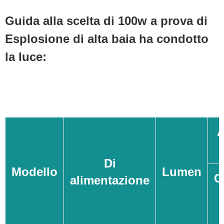
Guida alla scelta di 100w a prova di
Esplosione di alta baia ha condotto
la luce:
A
Di
Modello
Lumen
C
alimentazione