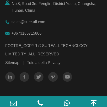

No.8, Road 3rd Fenglin, District Yuelu, Changsha,
Hunan, China

sales@sure-all.com

+8673185715806
FOOTRE_COPYR ©
SUREALL TECHNOLOGY
LIMITED
TY_ALL_RESERVED
Sitemap
|
Tutela della Privacy





