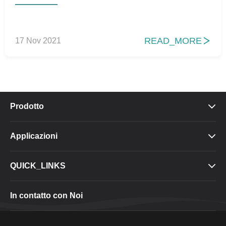
READ_MORE
17 Nov 2021

Prodotto

Applicazioni

QUICK_LINKS

In contatto con Noi