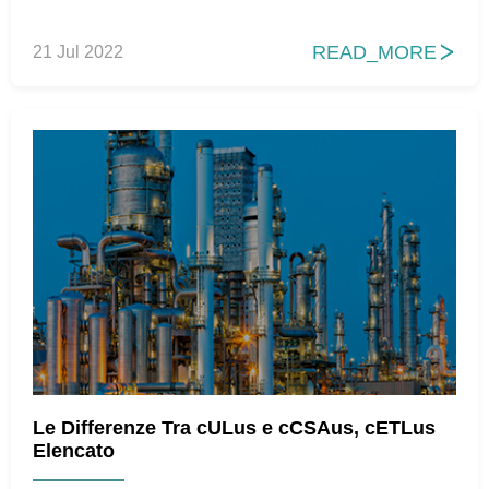
READ_MORE
21 Jul 2022

Le Differenze Tra cULus e cCSAus, cETLus
Elencato