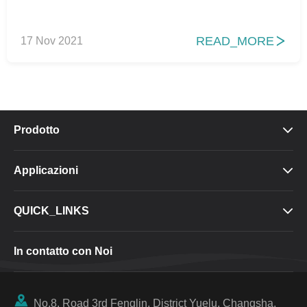
READ_MORE
17 Nov 2021

Prodotto

Applicazioni

QUICK_LINKS

In contatto con Noi

No.8, Road 3rd Fenglin, District Yuelu, Changsha,