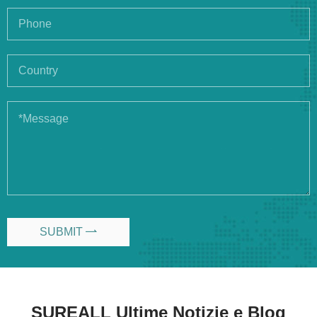
SUBMIT

SUREALL Ultime Notizie e Blog