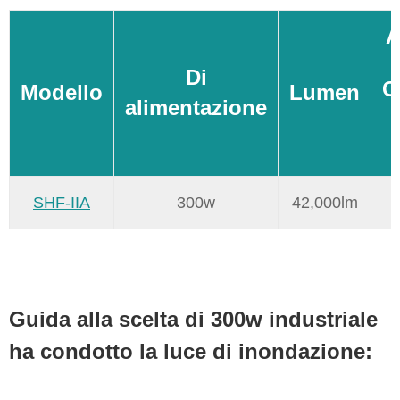
A
Di
C
Modello
Lumen
alimentazione
SHF-IIA
300w
42,000lm
Guida alla scelta di 300w industriale
ha condotto la luce di inondazione: