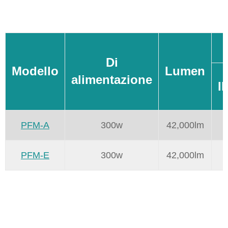
Di
Modello
Lumen
alimentazione
I
PFM-A
300w
42,000lm
PFM-E
300w
42,000lm