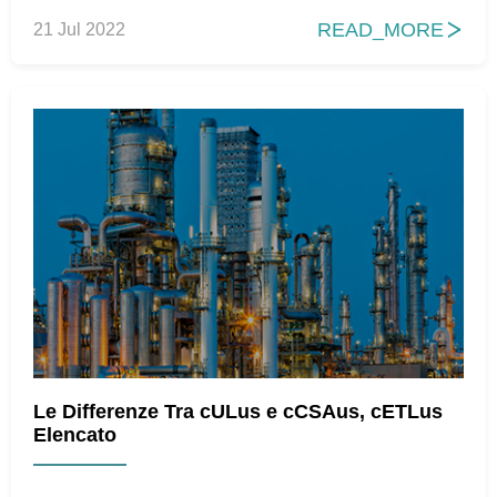
READ_MORE
21 Jul 2022

Le Differenze Tra cULus e cCSAus, cETLus
Elencato